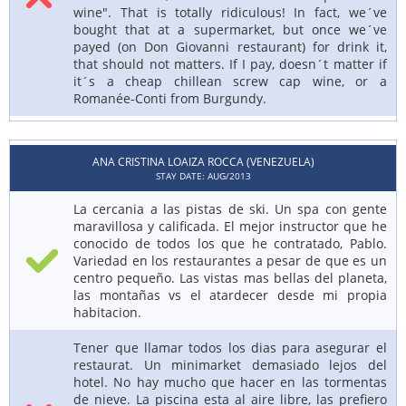
wine". That is totally ridiculous! In fact, we´ve
bought that at a supermarket, but once we´ve
payed (on Don Giovanni restaurant) for drink it,
that should not matters. If I pay, doesn´t matter if
it´s a cheap chillean screw cap wine, or a
Romanée-Conti from Burgundy.
ANA CRISTINA LOAIZA ROCCA (VENEZUELA)
STAY DATE: AUG/2013
La cercania a las pistas de ski. Un spa con gente
maravillosa y calificada. El mejor instructor que he
conocido de todos los que he contratado, Pablo.
Variedad en los restaurantes a pesar de que es un
centro pequeño. Las vistas mas bellas del planeta,
las montañas vs el atardecer desde mi propia
habitacion.
Tener que llamar todos los dias para asegurar el
restaurat. Un minimarket demasiado lejos del
hotel. No hay mucho que hacer en las tormentas
de nieve. La piscina esta al aire libre, las prefiero