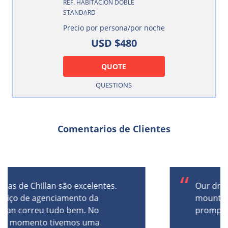
REF. HABITACIÓN DOBLE
STANDARD
Precio por persona/por noche
USD $480
QUOTE
QUESTIONS
Comentarios de Clientes
Our drivers to and from the
mountain from Santiago were
prompt, and respectful.