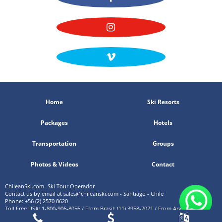
Home
Ski Resorts
Packages
Hotels
Transportation
Groups
Photos & Videos
Contact
ChileanSki.com- Ski Tour Operador
Contact us by email at
sales@chileanski.com
- Santiago - Chile
Phone: +56 (2) 2570 8620
Toll Free USA: 1-800-906-8056 / From Brasil: (11) 3958-7071 / From Argentina: (11)
5219-4105