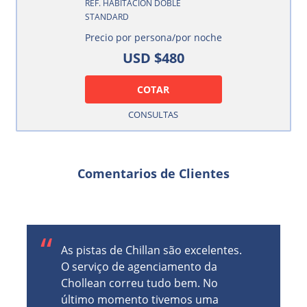
REF. HABITACIÓN DOBLE
STANDARD
Precio por persona/por noche
USD $480
COTAR
CONSULTAS
Comentarios de Clientes
Our drivers to and from the
mountain from Santiago were
prompt, and respectful.