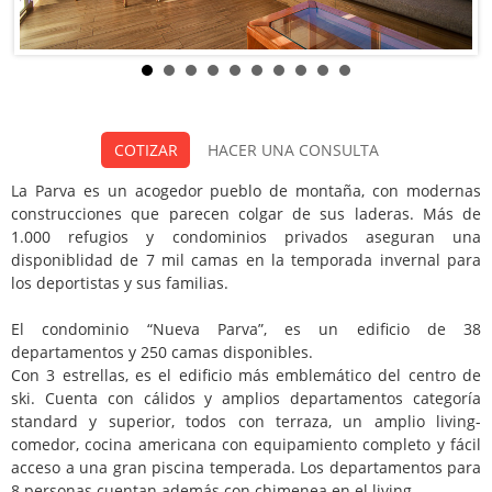
Condominio Nueva Parva
COTIZAR
HACER UNA CONSULTA
La Parva, Centro de Esqui La Parva
La Parva es un acogedor pueblo de montaña, con modernas
Distancia a pistas: 50 m (164 ft)
construcciones que parecen colgar de sus laderas. Más de
1.000 refugios y condominios privados aseguran una
Tarifas Desde:
disponiblidad de 7 mil camas en la temporada invernal para
los deportistas y sus familias.
USD $460
El condominio “Nueva Parva”, es un edificio de 38
departamentos y 250 camas disponibles.
COTIZAR
HACER UNA CONSULTA
Con 3 estrellas, es el edificio más emblemático del centro de
ski. Cuenta con cálidos y amplios departamentos categoría
standard y superior, todos con terraza, un amplio living-
comedor, cocina americana con equipamiento completo y fácil
7 Usuarios evaluaron este Hotel
acceso a una gran piscina temperada. Los departamentos para
8 personas cuentan además con chimenea en el living.