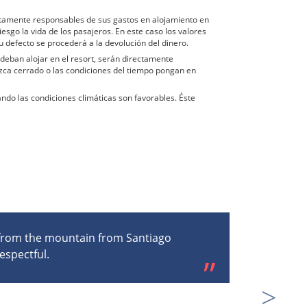
ectamente responsables de sus gastos en alojamiento en
sgo la vida de los pasajeros. En este caso los valores
u defecto se procederá a la devolución del dinero.
 deban alojar en el resort, serán directamente
zca cerrado o las condiciones del tiempo pongan en
ando las condiciones climáticas son favorables. Éste
 from the mountain from Santiago
O
espectful.
,
n
p