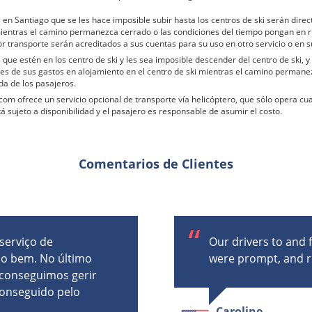
en Santiago que se les hace imposible subir hasta los centros de ski serán dir
ientras el camino permanezca cerrado o las condiciones del tiempo pongan en rie
 transporte serán acreditados a sus cuentas para su uso en otro servicio o en s
ue estén en los centro de ski y les sea imposible descender del centro de ski, y
es de sus gastos en alojamiento en el centro de ski mientras el camino permane
ida de los pasajeros.
com ofrece un servicio opcional de transporte vía helicóptero, que sólo opera cu
tá sujeto a disponibilidad y el pasajero es responsable de asumir el costo.
Comentarios de Clientes
 serviço de
Our drivers to and
do bem. No último
were prompt, and r
conseguimos gerir
conseguido pelo
Caroline