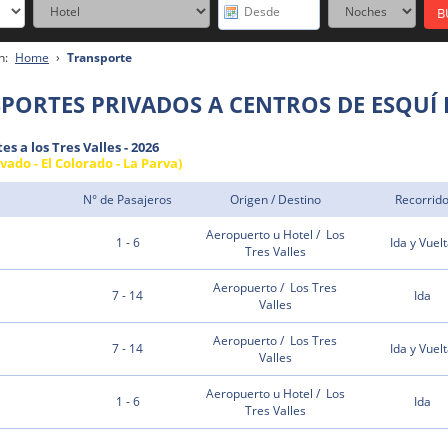
n:
Home
›
Transporte
PORTES PRIVADOS A CENTROS DE ESQUÍ 
s a los Tres Valles - 2026
vado - El Colorado - La Parva)
N° de Pasajeros
Origen / Destino
Recorrid
Aeropuerto u Hotel / Los
1 - 6
Ida y Vuel
Tres Valles
Aeropuerto / Los Tres
7 - 14
Ida
Valles
Aeropuerto / Los Tres
7 - 14
Ida y Vuel
Valles
Aeropuerto u Hotel / Los
1 - 6
Ida
Tres Valles