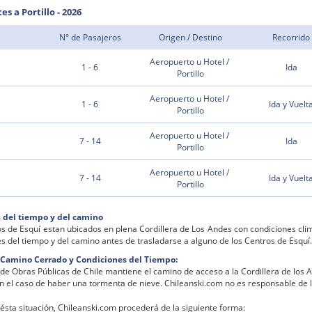
s a Portillo - 2026
N° de Pasajeros
Origen / Destino
Recorrido
Aeropuerto u Hotel /
1 - 6
Ida
Portillo
Aeropuerto u Hotel /
1 - 6
Ida y Vuelt
Portillo
Aeropuerto u Hotel /
7 - 14
Ida
Portillo
Aeropuerto u Hotel /
7 - 14
Ida y Vuelt
Portillo
 del tiempo y del camino
s de Esquí estan ubicados en plena Cordillera de Los Andes con condiciones cli
s del tiempo y del camino antes de trasladarse a alguno de los Centros de Esquí.
e Camino Cerrado y Condiciones del Tiempo:
o de Obras Públicas de Chile mantiene el camino de acceso a la Cordillera de los
n el caso de haber una tormenta de nieve. Chileanski.com no es responsable de l
ésta situación, Chileanski.com procederá de la siguiente forma: