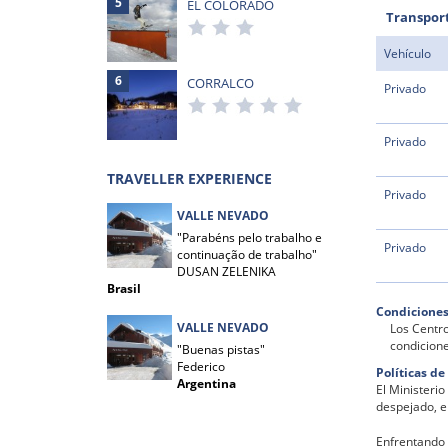
5
EL COLORADO
Transporte
Vehículo
6
CORRALCO
Privado
Privado
TRAVELLER EXPERIENCE
Privado
VALLE NEVADO
"Parabéns pelo trabalho e
Privado
continuação de trabalho"
DUSAN ZELENIKA
Brasil
Condiciones
VALLE NEVADO
Los Centro
condicione
"Buenas pistas"
Federico
Políticas d
Argentina
El Ministeri
despejado, e
Enfrentando 