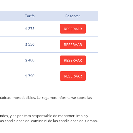
Tarifa
Reservar
$ 275
RESERVAR
a
$ 550
RESERVAR
$ 400
RESERVAR
a
$ 790
RESERVAR
máticas impredecibles. Le rogamos informarse sobre las
 Andes, y es por ésto responsable de mantener limpio y
as condiciones del camino ni de las condiciones del tiempo.