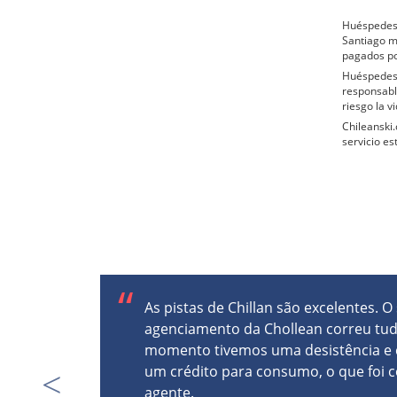
Huéspedes 
Santiago m
pagados por
Huéspedes q
responsabl
riesgo la v
Chileanski.
servicio es
As pistas de Chillan são excelentes. O
agenciamento da Chollean correu tu
momento tivemos uma desistência e 
um crédito para consumo, o que foi 
agente.