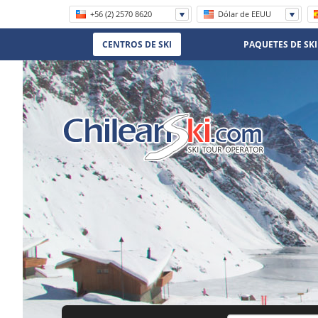
+56 (2) 2570 8620
Dólar de EEUU
1 800 906 8056
CENTROS DE SKI
PAQUETES DE SKI
(11) 5219-4105
(11) 3958 7071