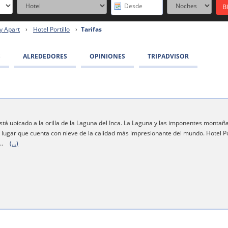
y Apart
›
Hotel Portillo
›
Tarifas
S
ALREDEDORES
OPINIONES
TRIPADVISOR
está ubicado a la orilla de la Laguna del Inca. La Laguna y las imponentes mont
e lugar que cuenta con nieve de la calidad más impresionante del mundo. Hotel Por
..
(...)