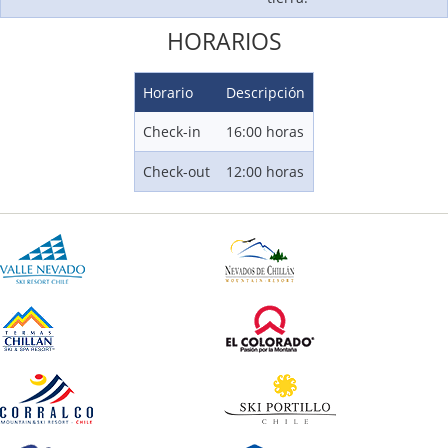
HORARIOS
Horario
Descripción
Check-in
16:00 horas
Check-out
12:00 horas
Termas de Chillán
Distancia a pistas: 0 (Ski In/Out)
Tarifas Desde:
USD $245