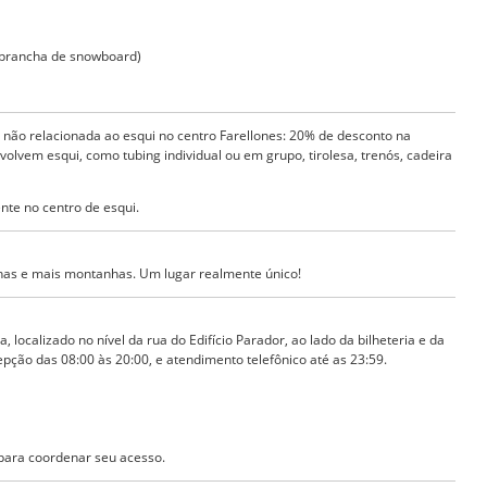
+ prancha de snowboard)
 não relacionada ao esqui no centro Farellones: 20% de desconto na
olvem esqui, como tubing individual ou em grupo, tirolesa, trenós, cadeira
nte no centro de esqui.
as e mais montanhas. Um lugar realmente único!
 localizado no nível da rua do Edifício Parador, ao lado da bilheteria e da
epção das 08:00 às 20:00, e atendimento telefônico até as 23:59.
 para coordenar seu acesso.