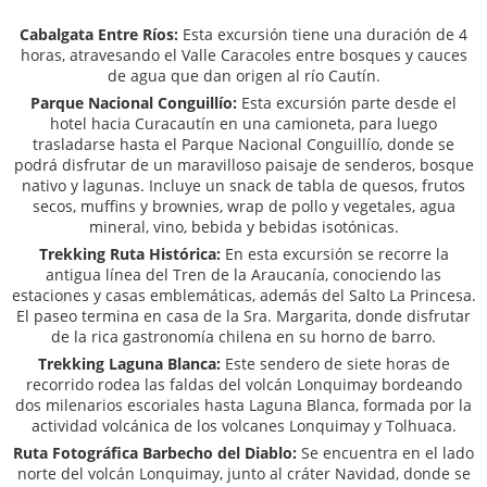
Cabalgata Entre Ríos:
Esta excursión tiene una duración de 4
horas, atravesando el Valle Caracoles entre bosques y cauces
de agua que dan origen al río Cautín.
Parque Nacional Conguillío:
Esta excursión parte desde el
hotel hacia Curacautín en una camioneta, para luego
trasladarse hasta el Parque Nacional Conguillío, donde se
podrá disfrutar de un maravilloso paisaje de senderos, bosque
nativo y lagunas. Incluye un snack de tabla de quesos, frutos
secos, muffins y brownies, wrap de pollo y vegetales, agua
mineral, vino, bebida y bebidas isotónicas.
Trekking Ruta Histórica:
En esta excursión se recorre la
antigua línea del Tren de la Araucanía, conociendo las
estaciones y casas emblemáticas, además del Salto La Princesa.
El paseo termina en casa de la Sra. Margarita, donde disfrutar
de la rica gastronomía chilena en su horno de barro.
Trekking Laguna Blanca:
Este sendero de siete horas de
recorrido rodea las faldas del volcán Lonquimay bordeando
dos milenarios escoriales hasta Laguna Blanca, formada por la
actividad volcánica de los volcanes Lonquimay y Tolhuaca.
Ruta Fotográfica Barbecho del Diablo:
Se encuentra en el lado
norte del volcán Lonquimay, junto al cráter Navidad, donde se