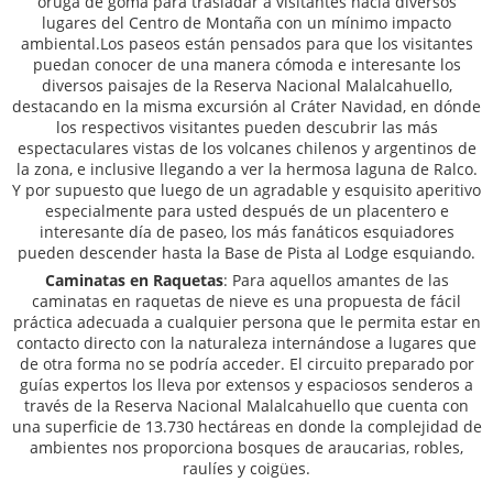
oruga de goma para trasladar a visitantes hacia diversos
lugares del Centro de Montaña con un mínimo impacto
ambiental.Los paseos están pensados para que los visitantes
puedan conocer de una manera cómoda e interesante los
diversos paisajes de la Reserva Nacional Malalcahuello,
destacando en la misma excursión al Cráter Navidad, en dónde
los respectivos visitantes pueden descubrir las más
espectaculares vistas de los volcanes chilenos y argentinos de
la zona, e inclusive llegando a ver la hermosa laguna de Ralco.
Y por supuesto que luego de un agradable y esquisito aperitivo
especialmente para usted después de un placentero e
interesante día de paseo, los más fanáticos esquiadores
pueden descender hasta la Base de Pista al Lodge esquiando.
Caminatas en Raquetas
: Para aquellos amantes de las
caminatas en raquetas de nieve es una propuesta de fácil
práctica adecuada a cualquier persona que le permita estar en
contacto directo con la naturaleza internándose a lugares que
de otra forma no se podría acceder. El circuito preparado por
guías expertos los lleva por extensos y espaciosos senderos a
través de la Reserva Nacional Malalcahuello que cuenta con
una superficie de 13.730 hectáreas en donde la complejidad de
ambientes nos proporciona bosques de araucarias, robles,
raulíes y coigües.