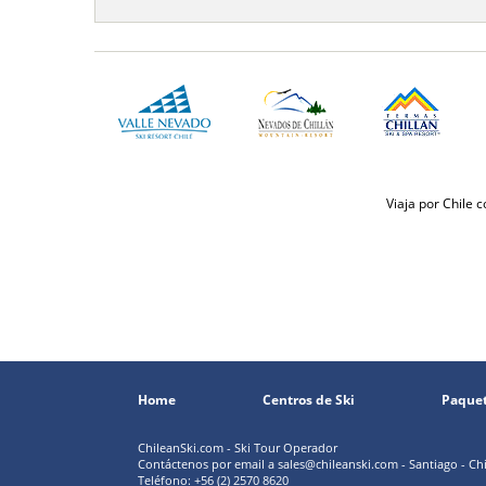
Viaja por Chile 
Home
Centros de Ski
Paque
ChileanSki.com - Ski Tour Operador
Contáctenos por email a
sales@chileanski.com
- Santiago - Chi
Teléfono: +56 (2) 2570 8620