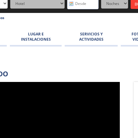
eos
LUGAR E
SERVICIOS Y
FO
INSTALACIONES
ACTIVIDADES
VI
ADO
El Puma El
La Copa El
Colorado
Colorado