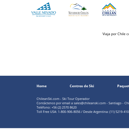
Viaja por Chile 
Home
Centros de Ski
Paque
ChileanSki.com - Ski Tour Operador
Contáctenos por email a
sales@chileanski.com
- Santiago - Chi
Teléfono: +56 (2) 2570 8620
Toll Free USA: 1-800-906-8056 / Desde Argentina: (11) 5219-4105