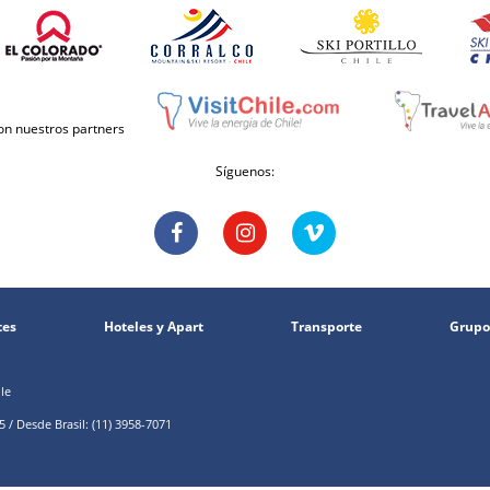
con nuestros partners
Síguenos:
tes
Hoteles y Apart
Transporte
Grupo
le
 / Desde Brasil: (11) 3958-7071