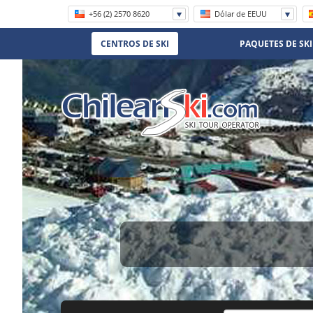
+56 (2) 2570 8620
Dólar de EEUU
1 800 906 8056
CENTROS DE SKI
PAQUETES DE SKI
(11) 5219-4105
(11) 3958 7071