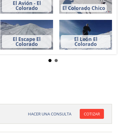
El Avión - El
La C
Colorado
El Colorado Chico
Co
El Escape El
El León El
Colorado
Colorado
HACER UNA CONSULTA
COTIZAR