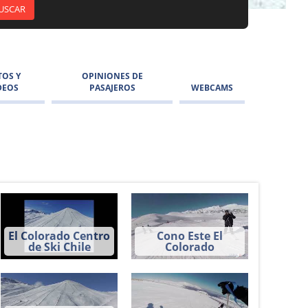
TOS Y
OPINIONES DE
DEOS
PASAJEROS
WEBCAMS
El Colorado Centro
Cono Este El
El
de Ski Chile
Colorado
Co