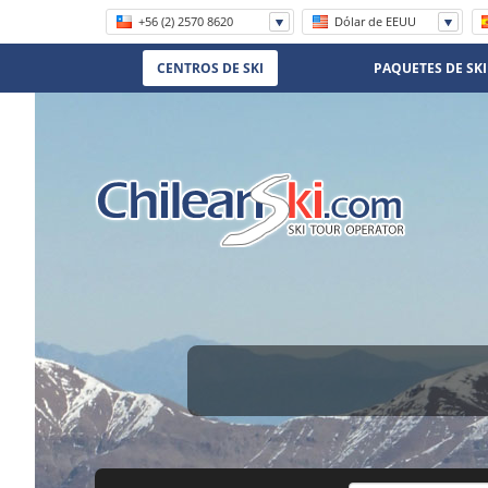
+56 (2) 2570 8620
Dólar de EEUU
1 800 906 8056
CENTROS DE SKI
PAQUETES DE SKI
(11) 5219-4105
(11) 3958 7071