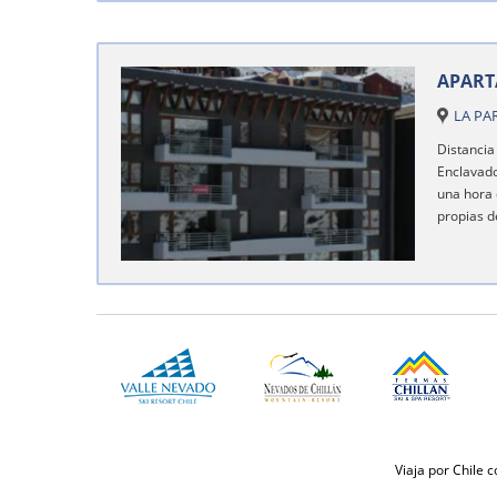
APART
LA PA
Distancia 
Enclavado
una hora 
propias d
Viaja por Chile 