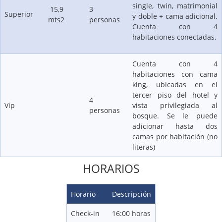
single, twin, matrimonial
15,9
3
Superior
y doble + cama adicional.
mts2
personas
Cuenta con 4
habitaciones conectadas.
Cuenta con 4
habitaciones con cama
king, ubicadas en el
tercer piso del hotel y
4
Vip
vista privilegiada al
personas
bosque. Se le puede
adicionar hasta dos
Nevados de Chillán
camas por habitación (no
Distancia a pistas: 0 (Ski In/Out)
literas)
Tarifas Desde:
HORARIOS
USD $245
Horario
Descripción
Check-in
16:00 horas