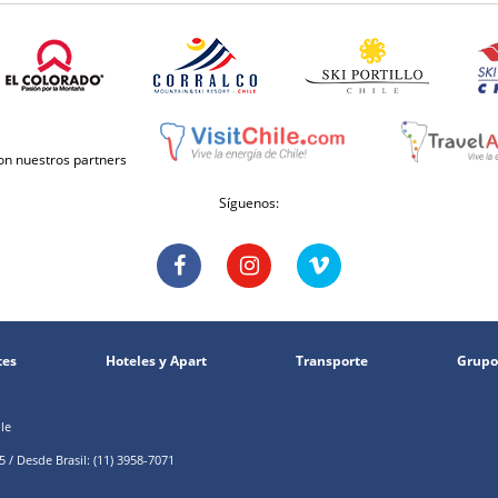
con nuestros partners
Síguenos:
tes
Hoteles y Apart
Transporte
Grupo
le
 / Desde Brasil: (11) 3958-7071