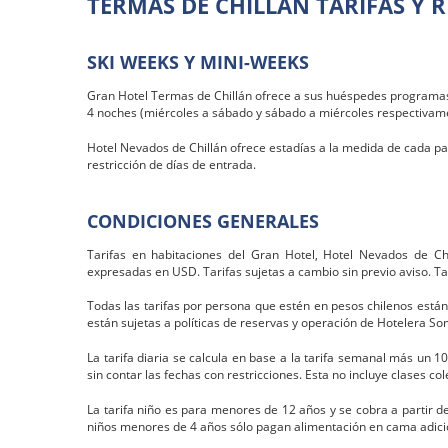
TERMAS DE CHILLÁN TARIFAS Y R
SKI WEEKS Y MINI-WEEKS
Gran Hotel Termas de Chillán ofrece a sus huéspedes programas
4 noches (miércoles a sábado y sábado a miércoles respectivam
Hotel Nevados de Chillán ofrece estadías a la medida de cada p
restricción de días de entrada.
CONDICIONES GENERALES
Tarifas en habitaciones del Gran Hotel, Hotel Nevados de Chi
expresadas en USD. Tarifas sujetas a cambio sin previo aviso. Tar
Todas las tarifas por persona que estén en pesos chilenos están 
están sujetas a políticas de reservas y operación de Hotelera So
La tarifa diaria se calcula en base a la tarifa semanal más un 1
sin contar las fechas con restricciones. Esta no incluye clases col
La tarifa niño es para menores de 12 años y se cobra a partir 
niños menores de 4 años sólo pagan alimentación en cama adicio