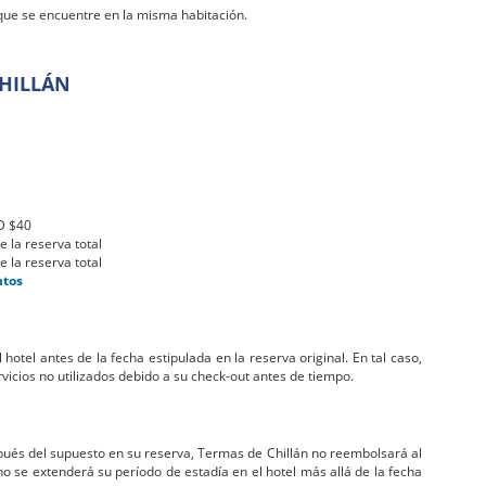
a que se encuentre en la misma habitación.
CHILLÁN
D $40
e la reserva total
e la reserva total
ntos
tel antes de la fecha estipulada en la reserva original. En tal caso,
vicios no utilizados debido a su check-out antes de tiempo.
ués del supuesto en su reserva, Termas de Chillán no reembolsará al
 no se extenderá su período de estadía en el hotel más allá de la fecha