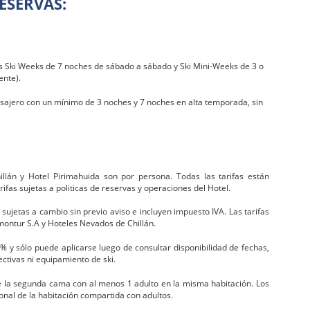
ESERVAS:
 Ski Weeks de 7 noches de sábado a sábado y Ski Mini-Weeks de 3 o
ente).
asajero con un mínimo de 3 noches y 7 noches en alta temporada, sin
llán y Hotel Pirimahuida son por persona. Todas las tarifas están
ifas sujetas a politicas de reservas y operaciones del Hotel.
sujetas a cambio sin previo aviso e incluyen impuesto IVA. Las tarifas
montur S.A y Hoteles Nevados de Chillán.
0% y sólo puede aplicarse luego de consultar disponibilidad de fechas,
ectivas ni equipamiento de ski.
de la segunda cama con al menos 1 adulto en la misma habitación. Los
nal de la habitación compartida con adultos.